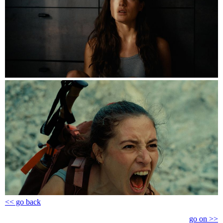
<< go back
go on >>